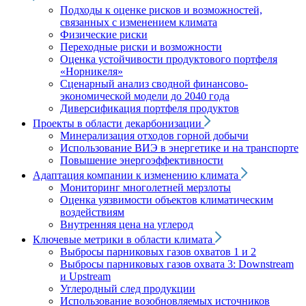
Подходы к оценке рисков и возможностей,
связанных с изменением климата
Физические риски
Переходные риски и возможности
Оценка устойчивости продуктового портфеля
«Норникеля»
Сценарный анализ сводной финансово-
экономической модели до 2040 года
Диверсификация портфеля продуктов
Проекты в области декарбонизации
Минерализация отходов горной добычи
Использование ВИЭ в энергетике и на транспорте
Повышение энергоэффективности
Адаптация компании к изменению климата
Мониторинг многолетней мерзлоты
Оценка уязвимости объектов климатическим
воздействиям
Внутренняя цена на углерод
Ключевые метрики в области климата
Выбросы парниковых газов охватов 1 и 2
Выбросы парниковых газов охвата 3: Downstream
и Upstream
Углеродный след продукции
Использование возобновляемых источников