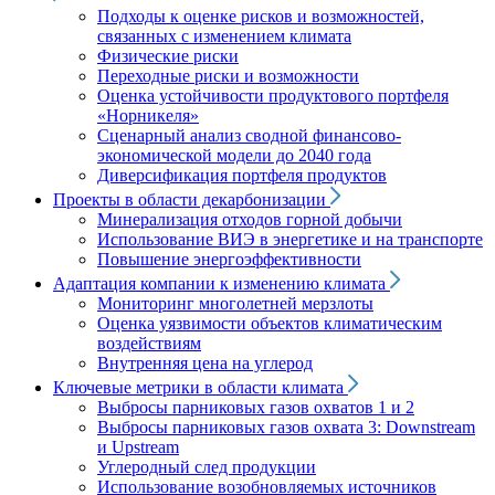
Подходы к оценке рисков и возможностей,
связанных с изменением климата
Физические риски
Переходные риски и возможности
Оценка устойчивости продуктового портфеля
«Норникеля»
Сценарный анализ сводной финансово-
экономической модели до 2040 года
Диверсификация портфеля продуктов
Проекты в области декарбонизации
Минерализация отходов горной добычи
Использование ВИЭ в энергетике и на транспорте
Повышение энергоэффективности
Адаптация компании к изменению климата
Мониторинг многолетней мерзлоты
Оценка уязвимости объектов климатическим
воздействиям
Внутренняя цена на углерод
Ключевые метрики в области климата
Выбросы парниковых газов охватов 1 и 2
Выбросы парниковых газов охвата 3: Downstream
и Upstream
Углеродный след продукции
Использование возобновляемых источников