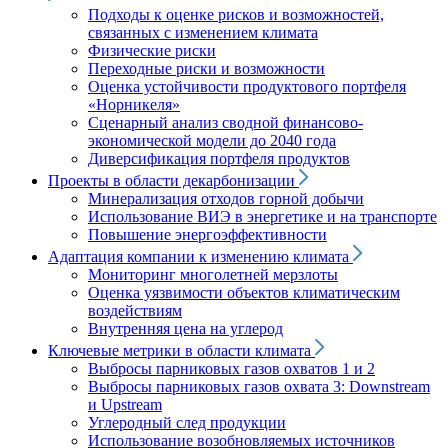
Подходы к оценке рисков и возможностей,
связанных с изменением климата
Физические риски
Переходные риски и возможности
Оценка устойчивости продуктового портфеля
«Норникеля»
Сценарный анализ сводной финансово-
экономической модели до 2040 года
Диверсификация портфеля продуктов
Проекты в области декарбонизации
Минерализация отходов горной добычи
Использование ВИЭ в энергетике и на транспорте
Повышение энергоэффективности
Адаптация компании к изменению климата
Мониторинг многолетней мерзлоты
Оценка уязвимости объектов климатическим
воздействиям
Внутренняя цена на углерод
Ключевые метрики в области климата
Выбросы парниковых газов охватов 1 и 2
Выбросы парниковых газов охвата 3: Downstream
и Upstream
Углеродный след продукции
Использование возобновляемых источников