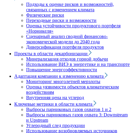
Подходы к оценке рисков и возможностей,
связанных с изменением климата
Физические риски
Переходные риски и возможности
Оценка устойчивости продуктового портфеля
«Норникеля»
Сценарный анализ сводной финансово-
экономической модели до 2040 года
Диверсификация портфеля продуктов
Проекты в области декарбонизации
Минерализация отходов горной добычи
Использование ВИЭ в энергетике и на транспорте
Повышение энергоэффективности
Адаптация компании к изменению климата
Мониторинг многолетней мерзлоты
Оценка уязвимости объектов климатическим
воздействиям
Внутренняя цена на углерод
Ключевые метрики в области климата
Выбросы парниковых газов охватов 1 и 2
Выбросы парниковых газов охвата 3: Downstream
и Upstream
Углеродный след продукции
Использование возобновляемых источников