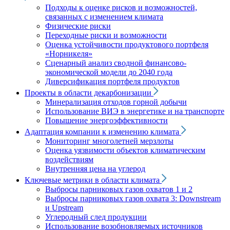
Подходы к оценке рисков и возможностей,
связанных с изменением климата
Физические риски
Переходные риски и возможности
Оценка устойчивости продуктового портфеля
«Норникеля»
Сценарный анализ сводной финансово-
экономической модели до 2040 года
Диверсификация портфеля продуктов
Проекты в области декарбонизации
Минерализация отходов горной добычи
Использование ВИЭ в энергетике и на транспорте
Повышение энергоэффективности
Адаптация компании к изменению климата
Мониторинг многолетней мерзлоты
Оценка уязвимости объектов климатическим
воздействиям
Внутренняя цена на углерод
Ключевые метрики в области климата
Выбросы парниковых газов охватов 1 и 2
Выбросы парниковых газов охвата 3: Downstream
и Upstream
Углеродный след продукции
Использование возобновляемых источников