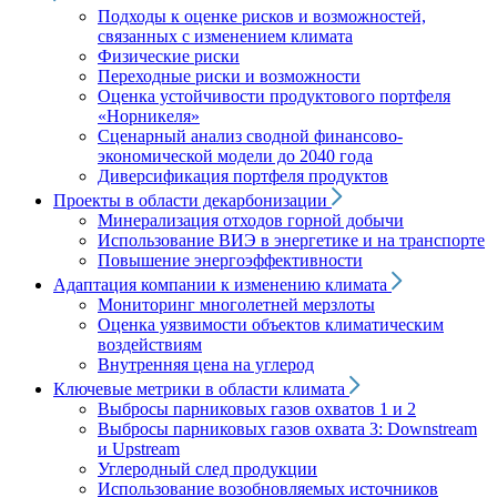
Подходы к оценке рисков и возможностей,
связанных с изменением климата
Физические риски
Переходные риски и возможности
Оценка устойчивости продуктового портфеля
«Норникеля»
Сценарный анализ сводной финансово-
экономической модели до 2040 года
Диверсификация портфеля продуктов
Проекты в области декарбонизации
Минерализация отходов горной добычи
Использование ВИЭ в энергетике и на транспорте
Повышение энергоэффективности
Адаптация компании к изменению климата
Мониторинг многолетней мерзлоты
Оценка уязвимости объектов климатическим
воздействиям
Внутренняя цена на углерод
Ключевые метрики в области климата
Выбросы парниковых газов охватов 1 и 2
Выбросы парниковых газов охвата 3: Downstream
и Upstream
Углеродный след продукции
Использование возобновляемых источников