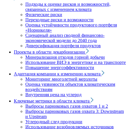
Подходы к оценке рисков и возможностей,
связанных с изменением климата
Физические риски
Переходные риски и возможности
Оценка устойчивости продуктового портфеля
«Норникеля»
Сценарный анализ сводной финансово-
экономической модели до 2040 года
Диверсификация портфеля продуктов
Проекты в области декарбонизации
Минерализация отходов горной добычи
Использование ВИЭ в энергетике и на транспорте
Повышение энергоэффективности
Адаптация компании к изменению климата
Мониторинг многолетней мерзлоты
Оценка уязвимости объектов климатическим
воздействиям
Внутренняя цена на углерод
Ключевые метрики в области климата
Выбросы парниковых газов охватов 1 и 2
Выбросы парниковых газов охвата 3: Downstream
и Upstream
Углеродный след продукции
Использование возобновляемых источников