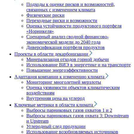
Подходы к оценке рисков и возможностей,
связанных с изменением климата
Физические риски
Переходные риски и возможности
Оценка устойчивости продуктового портфеля
«Норникеля»
Сценарный анализ сводной финансово-
экономической модели до 2040 года
Диверсификация портфеля продуктов
Проекты в области декарбонизации
Минерализация отходов горной добычи
Использование ВИЭ в энергетике и на транспорте
Повышение энергоэффективности
Адаптация компании к изменению климата
Мониторинг многолетней мерзлоты
Оценка уязвимости объектов климатическим
воздействиям
Внутренняя цена на углерод
Ключевые метрики в области климата
Выбросы парниковых газов охватов 1 и 2
Выбросы парниковых газов охвата 3: Downstream
и Upstream
Углеродный след продукции
Использование возобновляемых источников