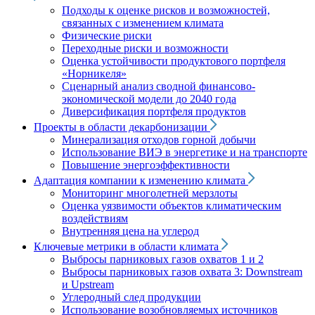
Подходы к оценке рисков и возможностей,
связанных с изменением климата
Физические риски
Переходные риски и возможности
Оценка устойчивости продуктового портфеля
«Норникеля»
Сценарный анализ сводной финансово-
экономической модели до 2040 года
Диверсификация портфеля продуктов
Проекты в области декарбонизации
Минерализация отходов горной добычи
Использование ВИЭ в энергетике и на транспорте
Повышение энергоэффективности
Адаптация компании к изменению климата
Мониторинг многолетней мерзлоты
Оценка уязвимости объектов климатическим
воздействиям
Внутренняя цена на углерод
Ключевые метрики в области климата
Выбросы парниковых газов охватов 1 и 2
Выбросы парниковых газов охвата 3: Downstream
и Upstream
Углеродный след продукции
Использование возобновляемых источников