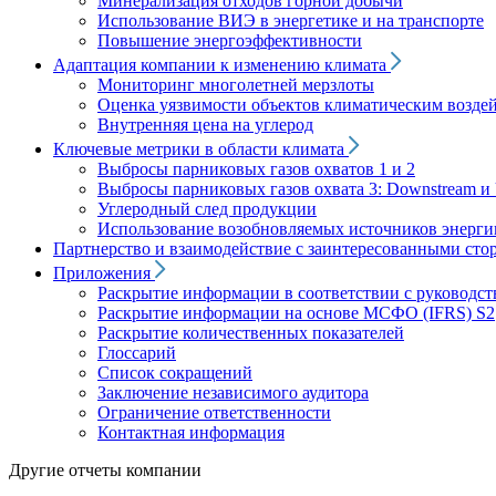
Минерализация отходов горной добычи
Использование ВИЭ в энергетике и на транспорте
Повышение энергоэффективности
Адаптация компании к изменению климата
Мониторинг многолетней мерзлоты
Оценка уязвимости объектов климатическим возде
Внутренняя цена на углерод
Ключевые метрики в области климата
Выбросы парниковых газов охватов 1 и 2
Выбросы парниковых газов охвата 3: Downstream и 
Углеродный след продукции
Использование возобновляемых источников энерги
Партнерство и взаимодействие с заинтересованными сто
Приложения
Раскрытие информации в соответствии с руководс
Раскрытие информации на основе МСФО (IFRS) S2
Раскрытие количественных показателей
Глоссарий
Список сокращений
Заключение независимого аудитора
Ограничение ответственности
Контактная информация
Другие отчеты компании