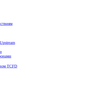
йствиям
Upstream
и
ронами
твом TCFD