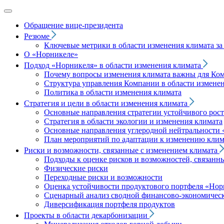
Обращение вице‑президента
Резюме
Ключевые метрики в области изменения климата за 
О «Норникеле»
Подход
«Норникеля»
в области изменения климата
Почему вопросы изменения климата важны для Ко
Структура управления Компании в области изменен
Политика в области изменения климата
Стратегия и цели в области изменения климата
Основные направления стратегии устойчивого роста
Стратегия в области экологии и изменения климата
Основные направления углеродной нейтральности
План мероприятий по адаптации к изменению клим
Риски и возможности, связанные с изменением климата
Подходы к оценке рисков и возможностей, связанн
Физические риски
Переходные риски и возможности
Оценка устойчивости продуктового портфеля
«Нор
Сценарный анализ сводной финансово-экономическ
Диверсификация портфеля продуктов
Проекты в области декарбонизации