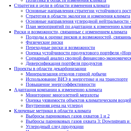
Политика в области изменения климата
Стратегия и цели в области изменения климата
Основные направления стратегии устойчивого роста
Стратегия в области экологии и изменения климата
Основные направления углеродной нейтральности
План мероприятий по адаптации к изменению клим
Риски и возможности, связанные с изменением климата
Подходы к оценке рисков и возможностей, связанн
Физические риски
Переходные риски и возможности
Оценка устойчивости продуктового портфеля «Нор
Сценарный анализ сводной финансово-экономическ
Диверсификация портфеля продуктов
Проекты в области декарбонизации
Минерализация отходов горной добычи
Использование ВИЭ в энергетике и на транспорте
Повышение энергоэффективности
Адаптация компании к изменению климата
Мониторинг многолетней мерзлоты
Оценка уязвимости объектов климатическим возде
Внутренняя цена на углерод
Ключевые метрики в области климата
Выбросы парниковых газов охватов 1 и 2
Выбросы парниковых газов охвата 3: Downstream и 
Углеродный след продукции