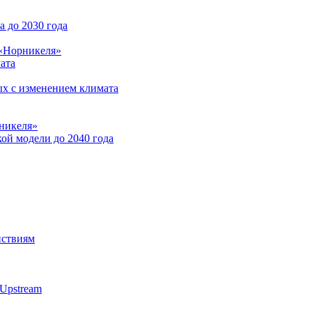
 до 2030 года
 «Норникеля»
ата
ых с изменением климата
никеля»
ой модели до 2040 года
йствиям
Upstream