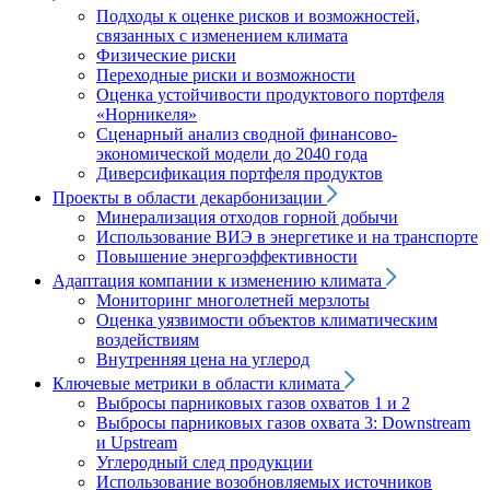
Подходы к оценке рисков и возможностей,
связанных с изменением климата
Физические риски
Переходные риски и возможности
Оценка устойчивости продуктового портфеля
«Норникеля»
Сценарный анализ сводной финансово-
экономической модели до 2040 года
Диверсификация портфеля продуктов
Проекты в области декарбонизации
Минерализация отходов горной добычи
Использование ВИЭ в энергетике и на транспорте
Повышение энергоэффективности
Адаптация компании к изменению климата
Мониторинг многолетней мерзлоты
Оценка уязвимости объектов климатическим
воздействиям
Внутренняя цена на углерод
Ключевые метрики в области климата
Выбросы парниковых газов охватов 1 и 2
Выбросы парниковых газов охвата 3: Downstream
и Upstream
Углеродный след продукции
Использование возобновляемых источников