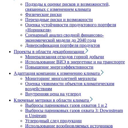
Подходы к оценке рисков и возможностей,
связанных с изменением климата
Физические риски
Переходные риски и возможности
Оценка устойчивости продуктового портфеля
«Норникеля»
Сценарный анализ сводной финансово-
экономической модели до 2040 года
Диверсификация портфеля продуктов
Проекты в области декарбонизации
Минерализация отходов горной добычи
Использование ВИЭ в энергетике и на транспорте
Повышение энергоэффективности
Адаптация компании к изменению климата
Мониторинг многолетней мерзлоты
Оценка уязвимости объектов климатическим
воздействиям
Внутренняя цена на углерод
Ключевые метрики в области климата
Выбросы парниковых газов охватов 1 и 2
Выбросы парниковых газов охвата 3: Downstream
и Upstream
Углеродный след продукции
Использование возобновляемых источников