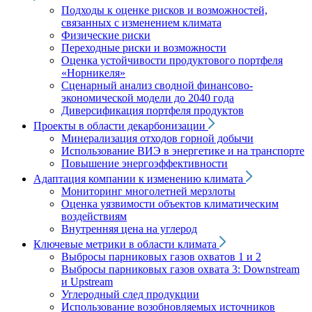
Подходы к оценке рисков и возможностей,
связанных с изменением климата
Физические риски
Переходные риски и возможности
Оценка устойчивости продуктового портфеля
«Норникеля»
Сценарный анализ сводной финансово-
экономической модели до 2040 года
Диверсификация портфеля продуктов
Проекты в области декарбонизации
Минерализация отходов горной добычи
Использование ВИЭ в энергетике и на транспорте
Повышение энергоэффективности
Адаптация компании к изменению климата
Мониторинг многолетней мерзлоты
Оценка уязвимости объектов климатическим
воздействиям
Внутренняя цена на углерод
Ключевые метрики в области климата
Выбросы парниковых газов охватов 1 и 2
Выбросы парниковых газов охвата 3: Downstream
и Upstream
Углеродный след продукции
Использование возобновляемых источников