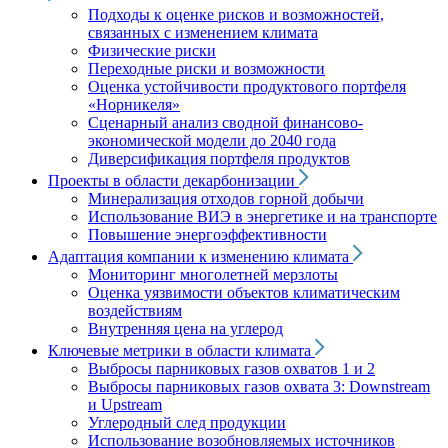
Подходы к оценке рисков и возможностей,
связанных с изменением климата
Физические риски
Переходные риски и возможности
Оценка устойчивости продуктового портфеля
«Норникеля»
Сценарный анализ сводной финансово-
экономической модели до 2040 года
Диверсификация портфеля продуктов
Проекты в области декарбонизации
Минерализация отходов горной добычи
Использование ВИЭ в энергетике и на транспорте
Повышение энергоэффективности
Адаптация компании к изменению климата
Мониторинг многолетней мерзлоты
Оценка уязвимости объектов климатическим
воздействиям
Внутренняя цена на углерод
Ключевые метрики в области климата
Выбросы парниковых газов охватов 1 и 2
Выбросы парниковых газов охвата 3: Downstream
и Upstream
Углеродный след продукции
Использование возобновляемых источников