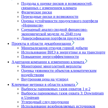
Подходы к оценке рисков и возможностей,
связанных с изменением климата
Физические риски
Переходные риски и возможности
Оценка устойчивости продуктового портфеля
«Норникеля»
Сценарный анализ сводной финансово-
экономической модели до 2040 года
Диверсификация портфеля продуктов
Проекты в области декарбонизации
Минерализация отходов горной добычи
Использование ВИЭ в энергетике и на транспорте
Повышение энергоэффективности
Адаптация компании к изменению климата
Мониторинг многолетней мерзлоты
Оценка уязвимости объектов климатическим
воздействиям
Внутренняя цена на углерод
Ключевые метрики в области климата
Выбросы парниковых газов охватов 1 и 2
Выбросы парниковых газов охвата 3: Downstream
и Upstream
Углеродный след продукции
Использование возобновляемых источников