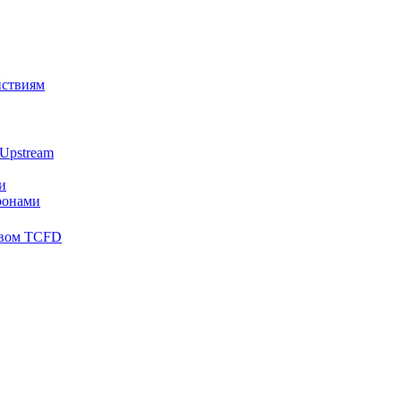
йствиям
Upstream
и
ронами
твом TCFD