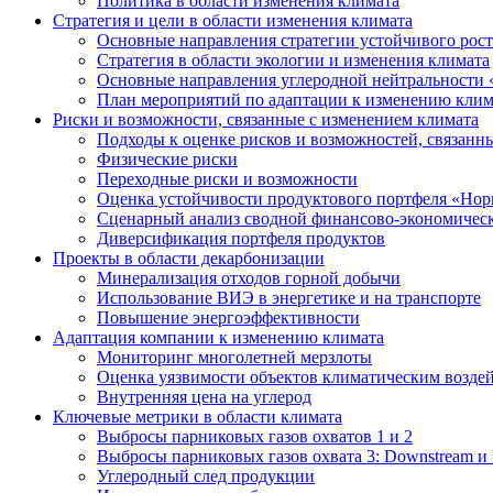
Политика в области изменения климата
Стратегия и цели в области изменения климата
Основные направления стратегии устойчивого роста
Стратегия в области экологии и изменения климата
Основные направления углеродной нейтральности
План мероприятий по адаптации к изменению клим
Риски и возможности, связанные с изменением климата
Подходы к оценке рисков и возможностей, связанн
Физические риски
Переходные риски и возможности
Оценка устойчивости продуктового портфеля «Нор
Сценарный анализ сводной финансово-экономическ
Диверсификация портфеля продуктов
Проекты в области декарбонизации
Минерализация отходов горной добычи
Использование ВИЭ в энергетике и на транспорте
Повышение энергоэффективности
Адаптация компании к изменению климата
Мониторинг многолетней мерзлоты
Оценка уязвимости объектов климатическим возде
Внутренняя цена на углерод
Ключевые метрики в области климата
Выбросы парниковых газов охватов 1 и 2
Выбросы парниковых газов охвата 3: Downstream и 
Углеродный след продукции