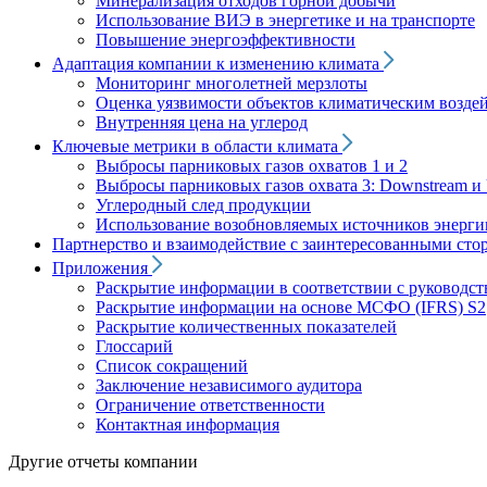
Минерализация отходов горной добычи
Использование ВИЭ в энергетике и на транспорте
Повышение энергоэффективности
Адаптация компании к изменению климата
Мониторинг многолетней мерзлоты
Оценка уязвимости объектов климатическим возде
Внутренняя цена на углерод
Ключевые метрики в области климата
Выбросы парниковых газов охватов 1 и 2
Выбросы парниковых газов охвата 3: Downstream и 
Углеродный след продукции
Использование возобновляемых источников энерги
Партнерство и взаимодействие с заинтересованными сто
Приложения
Раскрытие информации в соответствии с руководс
Раскрытие информации на основе МСФО (IFRS) S2
Раскрытие количественных показателей
Глоссарий
Список сокращений
Заключение независимого аудитора
Ограничение ответственности
Контактная информация
Другие отчеты компании