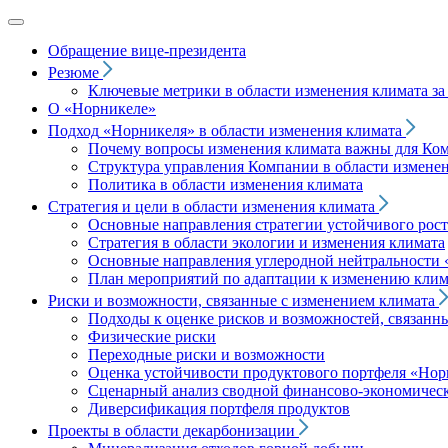
Обращение вице‑президента
Резюме
Ключевые метрики в области изменения климата за 
О «Норникеле»
Подход
«Норникеля»
в области изменения климата
Почему вопросы изменения климата важны для Ко
Структура управления Компании в области изменен
Политика в области изменения климата
Стратегия и цели в области изменения климата
Основные направления стратегии устойчивого роста
Стратегия в области экологии и изменения климата
Основные направления углеродной нейтральности
План мероприятий по адаптации к изменению клим
Риски и возможности, связанные с изменением климата
Подходы к оценке рисков и возможностей, связанн
Физические риски
Переходные риски и возможности
Оценка устойчивости продуктового портфеля
«Нор
Сценарный анализ сводной финансово-экономическ
Диверсификация портфеля продуктов
Проекты в области декарбонизации