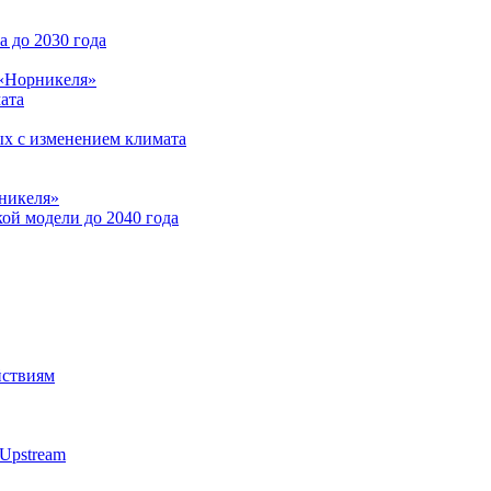
 до 2030 года
 «Норникеля»
ата
ых с изменением климата
никеля»
ой модели до 2040 года
йствиям
Upstream