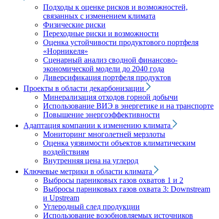
Подходы к оценке рисков и возможностей,
связанных с изменением климата
Физические риски
Переходные риски и возможности
Оценка устойчивости продуктового портфеля
«Норникеля»
Сценарный анализ сводной финансово-
экономической модели до 2040 года
Диверсификация портфеля продуктов
Проекты в области декарбонизации
Минерализация отходов горной добычи
Использование ВИЭ в энергетике и на транспорте
Повышение энергоэффективности
Адаптация компании к изменению климата
Мониторинг многолетней мерзлоты
Оценка уязвимости объектов климатическим
воздействиям
Внутренняя цена на углерод
Ключевые метрики в области климата
Выбросы парниковых газов охватов 1 и 2
Выбросы парниковых газов охвата 3: Downstream
и Upstream
Углеродный след продукции
Использование возобновляемых источников