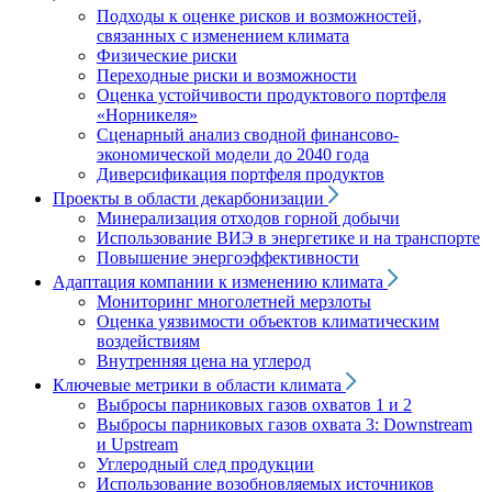
Подходы к оценке рисков и возможностей,
связанных с изменением климата
Физические риски
Переходные риски и возможности
Оценка устойчивости продуктового портфеля
«Норникеля»
Сценарный анализ сводной финансово-
экономической модели до 2040 года
Диверсификация портфеля продуктов
Проекты в области декарбонизации
Минерализация отходов горной добычи
Использование ВИЭ в энергетике и на транспорте
Повышение энергоэффективности
Адаптация компании к изменению климата
Мониторинг многолетней мерзлоты
Оценка уязвимости объектов климатическим
воздействиям
Внутренняя цена на углерод
Ключевые метрики в области климата
Выбросы парниковых газов охватов 1 и 2
Выбросы парниковых газов охвата 3: Downstream
и Upstream
Углеродный след продукции
Использование возобновляемых источников