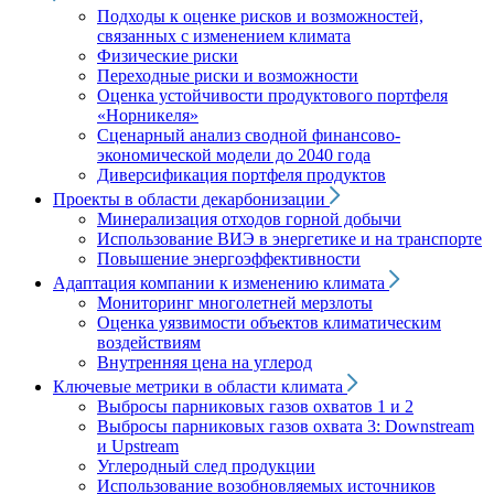
Подходы к оценке рисков и возможностей,
связанных с изменением климата
Физические риски
Переходные риски и возможности
Оценка устойчивости продуктового портфеля
«Норникеля»
Сценарный анализ сводной финансово-
экономической модели до 2040 года
Диверсификация портфеля продуктов
Проекты в области декарбонизации
Минерализация отходов горной добычи
Использование ВИЭ в энергетике и на транспорте
Повышение энергоэффективности
Адаптация компании к изменению климата
Мониторинг многолетней мерзлоты
Оценка уязвимости объектов климатическим
воздействиям
Внутренняя цена на углерод
Ключевые метрики в области климата
Выбросы парниковых газов охватов 1 и 2
Выбросы парниковых газов охвата 3: Downstream
и Upstream
Углеродный след продукции
Использование возобновляемых источников