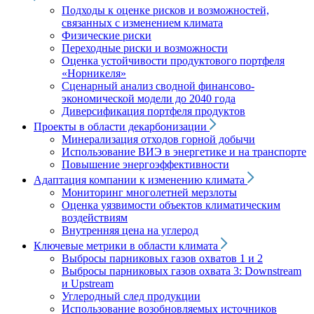
Подходы к оценке рисков и возможностей,
связанных с изменением климата
Физические риски
Переходные риски и возможности
Оценка устойчивости продуктового портфеля
«Норникеля»
Сценарный анализ сводной финансово-
экономической модели до 2040 года
Диверсификация портфеля продуктов
Проекты в области декарбонизации
Минерализация отходов горной добычи
Использование ВИЭ в энергетике и на транспорте
Повышение энергоэффективности
Адаптация компании к изменению климата
Мониторинг многолетней мерзлоты
Оценка уязвимости объектов климатическим
воздействиям
Внутренняя цена на углерод
Ключевые метрики в области климата
Выбросы парниковых газов охватов 1 и 2
Выбросы парниковых газов охвата 3: Downstream
и Upstream
Углеродный след продукции
Использование возобновляемых источников