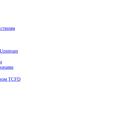
йствиям
Upstream
и
ронами
твом TCFD