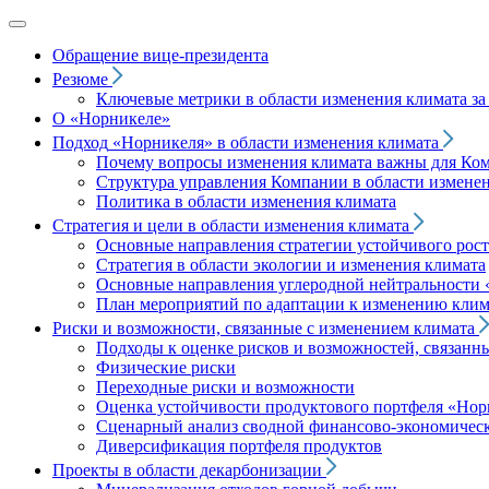
Обращение вице‑президента
Резюме
Ключевые метрики в области изменения климата за 
О «Норникеле»
Подход
«Норникеля»
в области изменения климата
Почему вопросы изменения климата важны для Ко
Структура управления Компании в области изменен
Политика в области изменения климата
Стратегия и цели в области изменения климата
Основные направления стратегии устойчивого роста
Стратегия в области экологии и изменения климата
Основные направления углеродной нейтральности
План мероприятий по адаптации к изменению клим
Риски и возможности, связанные с изменением климата
Подходы к оценке рисков и возможностей, связанн
Физические риски
Переходные риски и возможности
Оценка устойчивости продуктового портфеля
«Нор
Сценарный анализ сводной финансово-экономическ
Диверсификация портфеля продуктов
Проекты в области декарбонизации