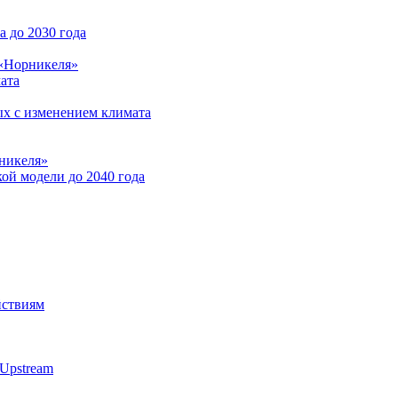
 до 2030 года
 «Норникеля»
ата
ых с изменением климата
никеля»
ой модели до 2040 года
йствиям
Upstream