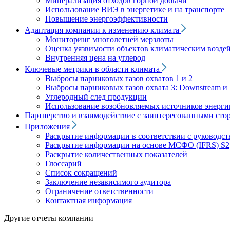
Минерализация отходов горной добычи
Использование ВИЭ в энергетике и на транспорте
Повышение энергоэффективности
Адаптация компании к изменению климата
Мониторинг многолетней мерзлоты
Оценка уязвимости объектов климатическим возде
Внутренняя цена на углерод
Ключевые метрики в области климата
Выбросы парниковых газов охватов 1 и 2
Выбросы парниковых газов охвата 3: Downstream и 
Углеродный след продукции
Использование возобновляемых источников энерги
Партнерство и взаимодействие с заинтересованными сто
Приложения
Раскрытие информации в соответствии с руководс
Раскрытие информации на основе МСФО (IFRS) S2
Раскрытие количественных показателей
Глоссарий
Список сокращений
Заключение независимого аудитора
Ограничение ответственности
Контактная информация
Другие отчеты компании