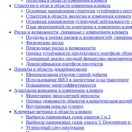
Политика в области изменения климата
Стратегия и цели в области изменения климата
Основные направления стратегии устойчивого роста
Стратегия в области экологии и изменения климата
Основные направления углеродной нейтральности
План мероприятий по адаптации к изменению клим
Риски и возможности, связанные с изменением климата
Подходы к оценке рисков и возможностей, связанн
Физические риски
Переходные риски и возможности
Оценка устойчивости продуктового портфеля «Нор
Сценарный анализ сводной финансово-экономическ
Диверсификация портфеля продуктов
Проекты в области декарбонизации
Минерализация отходов горной добычи
Использование ВИЭ в энергетике и на транспорте
Повышение энергоэффективности
Адаптация компании к изменению климата
Мониторинг многолетней мерзлоты
Оценка уязвимости объектов климатическим возде
Внутренняя цена на углерод
Ключевые метрики в области климата
Выбросы парниковых газов охватов 1 и 2
Выбросы парниковых газов охвата 3: Downstream и 
Углеродный след продукции