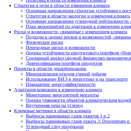
Политика в области изменения климата
Стратегия и цели в области изменения климата
Основные направления стратегии устойчивого роста
Стратегия в области экологии и изменения климата
Основные направления углеродной нейтральности
План мероприятий по адаптации к изменению клим
Риски и возможности, связанные с изменением климата
Подходы к оценке рисков и возможностей, связанн
Физические риски
Переходные риски и возможности
Оценка устойчивости продуктового портфеля «Нор
Сценарный анализ сводной финансово-экономическ
Диверсификация портфеля продуктов
Проекты в области декарбонизации
Минерализация отходов горной добычи
Использование ВИЭ в энергетике и на транспорте
Повышение энергоэффективности
Адаптация компании к изменению климата
Мониторинг многолетней мерзлоты
Оценка уязвимости объектов климатическим возде
Внутренняя цена на углерод
Ключевые метрики в области климата
Выбросы парниковых газов охватов 1 и 2
Выбросы парниковых газов охвата 3: Downstream и 
Углеродный след продукции