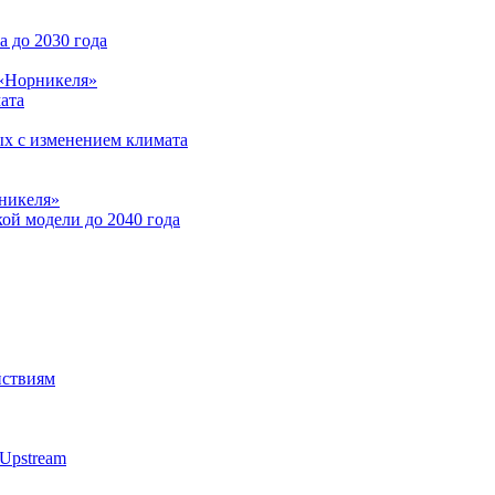
 до 2030 года
 «Норникеля»
ата
ых с изменением климата
никеля»
ой модели до 2040 года
йствиям
Upstream