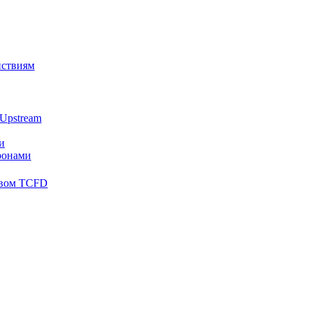
йствиям
Upstream
и
ронами
твом TCFD