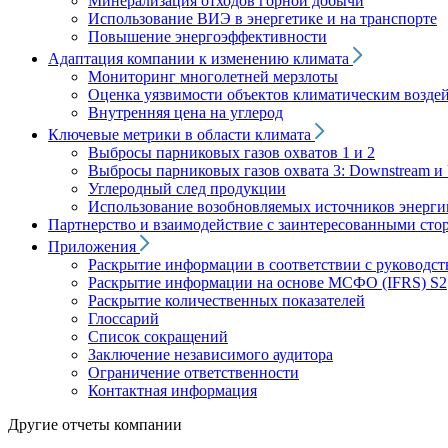
Минерализация отходов горной добычи
Использование ВИЭ в энергетике и на транспорте
Повышение энергоэффективности
Адаптация компании к изменению климата
Мониторинг многолетней мерзлоты
Оценка уязвимости объектов климатическим возде
Внутренняя цена на углерод
Ключевые метрики в области климата
Выбросы парниковых газов охватов 1 и 2
Выбросы парниковых газов охвата 3: Downstream и 
Углеродный след продукции
Использование возобновляемых источников энерги
Партнерство и взаимодействие с заинтересованными сто
Приложения
Раскрытие информации в соответствии с руководс
Раскрытие информации на основе МСФО (IFRS) S2
Раскрытие количественных показателей
Глоссарий
Список сокращений
Заключение независимого аудитора
Ограничение ответственности
Контактная информация
Другие отчеты компании