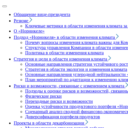
Обращение вице‑президента
Резюме
Ключевые метрики в области изменения климата за 
О «Норникеле»
Подход
«Норникеля»
в области изменения климата
Почему вопросы изменения климата важны для Ко
Структура управления Компании в области изменен
Политика в области изменения климата
Стратегия и цели в области изменения климата
Основные направления стратегии устойчивого роста
Стратегия в области экологии и изменения климата
Основные направления углеродной нейтральности
План мероприятий по адаптации к изменению клим
Риски и возможности, связанные с изменением климата
Подходы к оценке рисков и возможностей, связанн
Физические риски
Переходные риски и возможности
Оценка устойчивости продуктового портфеля
«Нор
Сценарный анализ сводной финансово-экономическ
Диверсификация портфеля продуктов
Проекты в области декарбонизации