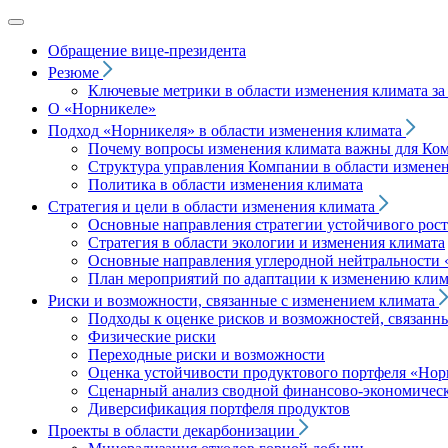
Обращение вице‑президента
Резюме
Ключевые метрики в области изменения климата за 
О «Норникеле»
Подход
«Норникеля»
в области изменения климата
Почему вопросы изменения климата важны для Ко
Структура управления Компании в области изменен
Политика в области изменения климата
Стратегия и цели в области изменения климата
Основные направления стратегии устойчивого роста
Стратегия в области экологии и изменения климата
Основные направления углеродной нейтральности
План мероприятий по адаптации к изменению клим
Риски и возможности, связанные с изменением климата
Подходы к оценке рисков и возможностей, связанн
Физические риски
Переходные риски и возможности
Оценка устойчивости продуктового портфеля
«Нор
Сценарный анализ сводной финансово-экономическ
Диверсификация портфеля продуктов
Проекты в области декарбонизации