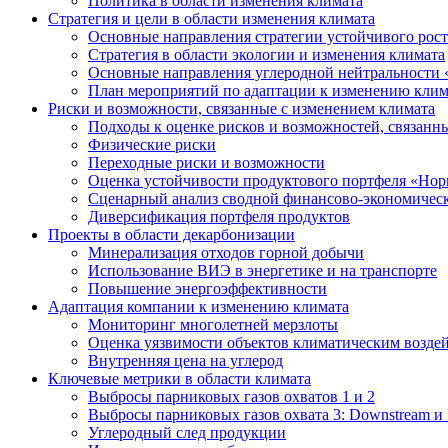
Политика в области изменения климата
Стратегия и цели в области изменения климата
Основные направления стратегии устойчивого роста
Стратегия в области экологии и изменения климата
Основные направления углеродной нейтральности
План мероприятий по адаптации к изменению клим
Риски и возможности, связанные с изменением климата
Подходы к оценке рисков и возможностей, связанн
Физические риски
Переходные риски и возможности
Оценка устойчивости продуктового портфеля «Нор
Сценарный анализ сводной финансово-экономическ
Диверсификация портфеля продуктов
Проекты в области декарбонизации
Минерализация отходов горной добычи
Использование ВИЭ в энергетике и на транспорте
Повышение энергоэффективности
Адаптация компании к изменению климата
Мониторинг многолетней мерзлоты
Оценка уязвимости объектов климатическим возде
Внутренняя цена на углерод
Ключевые метрики в области климата
Выбросы парниковых газов охватов 1 и 2
Выбросы парниковых газов охвата 3: Downstream и 
Углеродный след продукции