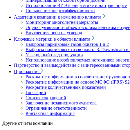
Минерализация отходов горной добычи
Использование ВИЭ в энергетике и на транспорте
Повышение энергоэффективности
Адаптация компании к изменению климата
Мониторинг многолетней мерзлоты
Оценка уязвимости объектов климатическим возде
Внутренняя цена на углерод
Ключевые метрики в области климата
Выбросы парниковых газов охватов 1 и 2
Выбросы парниковых газов охвата 3: Downstream и 
Углеродный след продукции
Использование возобновляемых источников энерги
Партнерство и взаимодействие с заинтересованными сто
Приложения
Раскрытие информации в соответствии с руководс
Раскрытие информации на основе МСФО (IFRS) S2
Раскрытие количественных показателей
Глоссарий
Список сокращений
Заключение независимого аудитора
Ограничение ответственности
Контактная информация
Другие отчеты компании