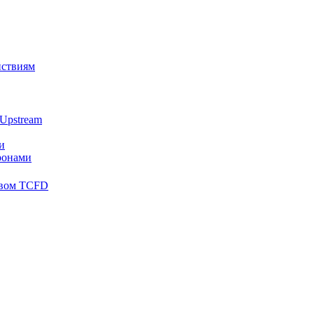
йствиям
Upstream
и
ронами
твом TCFD