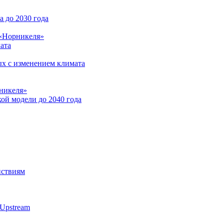
 до 2030 года
 «Норникеля»
ата
ых с изменением климата
никеля»
ой модели до 2040 года
йствиям
Upstream