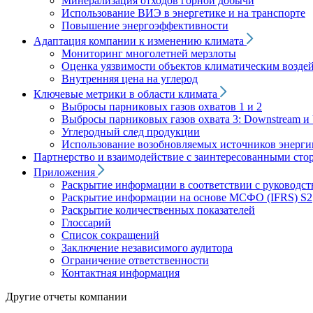
Минерализация отходов горной добычи
Использование ВИЭ в энергетике и на транспорте
Повышение энергоэффективности
Адаптация компании к изменению климата
Мониторинг многолетней мерзлоты
Оценка уязвимости объектов климатическим возде
Внутренняя цена на углерод
Ключевые метрики в области климата
Выбросы парниковых газов охватов 1 и 2
Выбросы парниковых газов охвата 3: Downstream и 
Углеродный след продукции
Использование возобновляемых источников энерги
Партнерство и взаимодействие с заинтересованными сто
Приложения
Раскрытие информации в соответствии с руководс
Раскрытие информации на основе МСФО (IFRS) S2
Раскрытие количественных показателей
Глоссарий
Список сокращений
Заключение независимого аудитора
Ограничение ответственности
Контактная информация
Другие отчеты компании