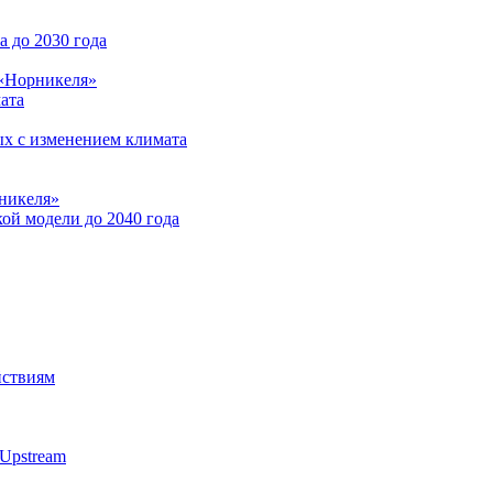
 до 2030 года
 «Норникеля»
ата
ых с изменением климата
никеля»
ой модели до 2040 года
йствиям
Upstream