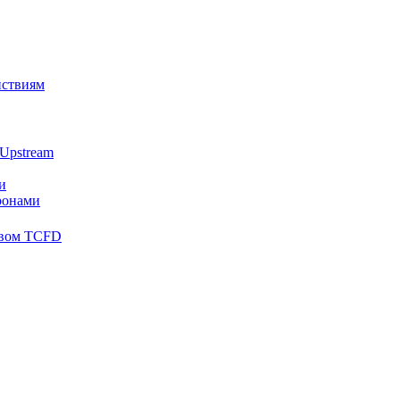
йствиям
Upstream
и
ронами
твом TCFD