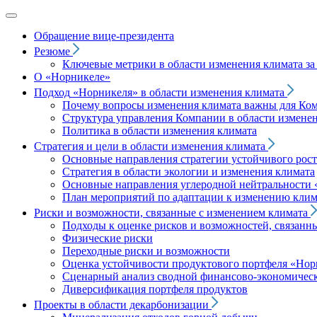
Обращение вице‑президента
Резюме
Ключевые метрики в области изменения климата за 
О «Норникеле»
Подход
«Норникеля»
в области изменения климата
Почему вопросы изменения климата важны для Ко
Структура управления Компании в области изменен
Политика в области изменения климата
Стратегия и цели в области изменения климата
Основные направления стратегии устойчивого роста
Стратегия в области экологии и изменения климата
Основные направления углеродной нейтральности
План мероприятий по адаптации к изменению клим
Риски и возможности, связанные с изменением климата
Подходы к оценке рисков и возможностей, связанн
Физические риски
Переходные риски и возможности
Оценка устойчивости продуктового портфеля
«Нор
Сценарный анализ сводной финансово-экономическ
Диверсификация портфеля продуктов
Проекты в области декарбонизации