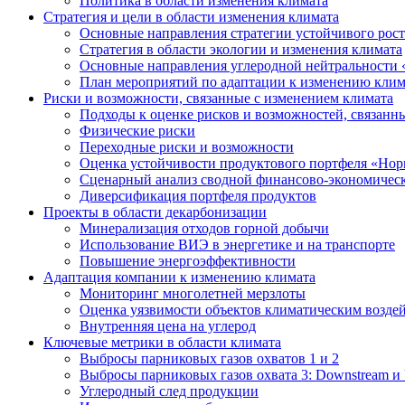
Политика в области изменения климата
Стратегия и цели в области изменения климата
Основные направления стратегии устойчивого роста
Стратегия в области экологии и изменения климата
Основные направления углеродной нейтральности
План мероприятий по адаптации к изменению клим
Риски и возможности, связанные с изменением климата
Подходы к оценке рисков и возможностей, связанн
Физические риски
Переходные риски и возможности
Оценка устойчивости продуктового портфеля «Нор
Сценарный анализ сводной финансово-экономическ
Диверсификация портфеля продуктов
Проекты в области декарбонизации
Минерализация отходов горной добычи
Использование ВИЭ в энергетике и на транспорте
Повышение энергоэффективности
Адаптация компании к изменению климата
Мониторинг многолетней мерзлоты
Оценка уязвимости объектов климатическим возде
Внутренняя цена на углерод
Ключевые метрики в области климата
Выбросы парниковых газов охватов 1 и 2
Выбросы парниковых газов охвата 3: Downstream и 
Углеродный след продукции