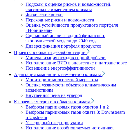
Подходы к оценке рисков и возможностей,
связанных с изменением климата
Физические риски
Переходные риски и возможности
Оценка устойчивости продуктового портфеля
«Норникеля»
Сценарный анализ сводной финансово-
экономической модели до 2040 года
Диверсификация портфеля продуктов
Проекты в области декарбонизации
Минерализация отходов горной добычи
Использование ВИЭ в энергетике и на транспорте
Повышение энергоэффективности
Адаптация компании к изменению климата
Мониторинг многолетней мерзлоты
Оценка уязвимости объектов климатическим
воздействиям
Внутренняя цена на углерод
Ключевые метрики в области климата
Выбросы парниковых газов охватов 1 и 2
Выбросы парниковых газов охвата 3: Downstream
и Upstream
Углеродный след продукции
Использование возобновляемых источников