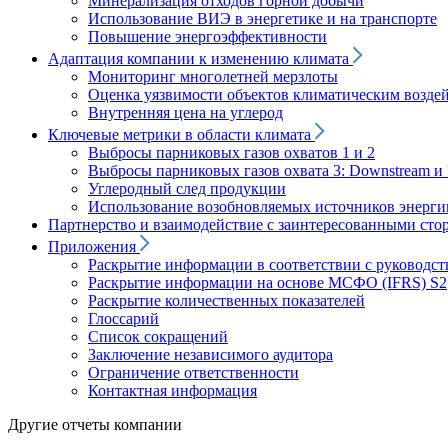
Минерализация отходов горной добычи
Использование ВИЭ в энергетике и на транспорте
Повышение энергоэффективности
Адаптация компании к изменению климата
Мониторинг многолетней мерзлоты
Оценка уязвимости объектов климатическим возде
Внутренняя цена на углерод
Ключевые метрики в области климата
Выбросы парниковых газов охватов 1 и 2
Выбросы парниковых газов охвата 3: Downstream и 
Углеродный след продукции
Использование возобновляемых источников энерги
Партнерство и взаимодействие с заинтересованными сто
Приложения
Раскрытие информации в соответствии с руководс
Раскрытие информации на основе МСФО (IFRS) S2
Раскрытие количественных показателей
Глоссарий
Список сокращений
Заключение независимого аудитора
Ограничение ответственности
Контактная информация
Другие отчеты компании