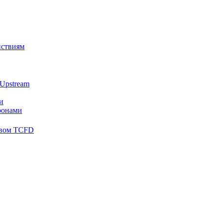
йствиям
Upstream
и
ронами
твом TCFD