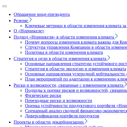
Обращение вице‑президента
Резюме
Ключевые метрики в области изменения климата за 
О «Норникеле»
Подход
«Норникеля»
в области изменения климата
Почему вопросы изменения климата важны для Ко
Структура управления Компании в области изменен
Политика в области изменения климата
Стратегия и цели в области изменения климата
Основные направления стратегии устойчивого роста
Стратегия в области экологии и изменения климата
Основные направления углеродной нейтральности
План мероприятий по адаптации к изменению клим
Риски и возможности, связанные с изменением климата
Подходы к оценке рисков и возможностей, связанн
Физические риски
Переходные риски и возможности
Оценка устойчивости продуктового портфеля
«Нор
Сценарный анализ сводной финансово-экономическ
Диверсификация портфеля продуктов
Проекты в области декарбонизации