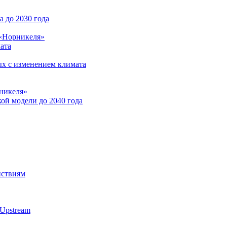
 до 2030 года
 «Норникеля»
ата
ых с изменением климата
никеля»
ой модели до 2040 года
йствиям
Upstream