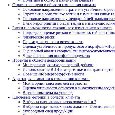
Политика в области изменения климата
Стратегия и цели в области изменения климата
Основные направления стратегии устойчивого роста
Стратегия в области экологии и изменения климата
Основные направления углеродной нейтральности
План мероприятий по адаптации к изменению клим
Риски и возможности, связанные с изменением климата
Подходы к оценке рисков и возможностей, связанн
Физические риски
Переходные риски и возможности
Оценка устойчивости продуктового портфеля «Нор
Сценарный анализ сводной финансово-экономическ
Диверсификация портфеля продуктов
Проекты в области декарбонизации
Минерализация отходов горной добычи
Использование ВИЭ в энергетике и на транспорте
Повышение энергоэффективности
Адаптация компании к изменению климата
Мониторинг многолетней мерзлоты
Оценка уязвимости объектов климатическим возде
Внутренняя цена на углерод
Ключевые метрики в области климата
Выбросы парниковых газов охватов 1 и 2
Выбросы парниковых газов охвата 3: Downstream и 
Углеродный след продукции