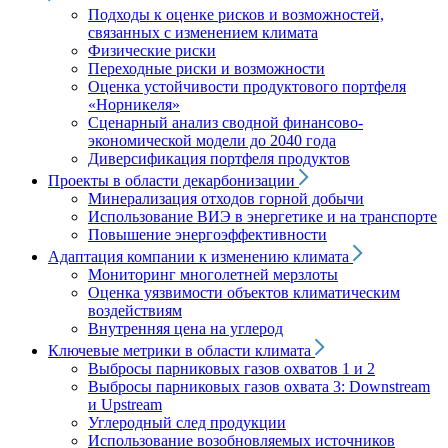
Подходы к оценке рисков и возможностей,
связанных с изменением климата
Физические риски
Переходные риски и возможности
Оценка устойчивости продуктового портфеля
«Норникеля»
Сценарный анализ сводной финансово-
экономической модели до 2040 года
Диверсификация портфеля продуктов
Проекты в области декарбонизации
Минерализация отходов горной добычи
Использование ВИЭ в энергетике и на транспорте
Повышение энергоэффективности
Адаптация компании к изменению климата
Мониторинг многолетней мерзлоты
Оценка уязвимости объектов климатическим
воздействиям
Внутренняя цена на углерод
Ключевые метрики в области климата
Выбросы парниковых газов охватов 1 и 2
Выбросы парниковых газов охвата 3: Downstream
и Upstream
Углеродный след продукции
Использование возобновляемых источников