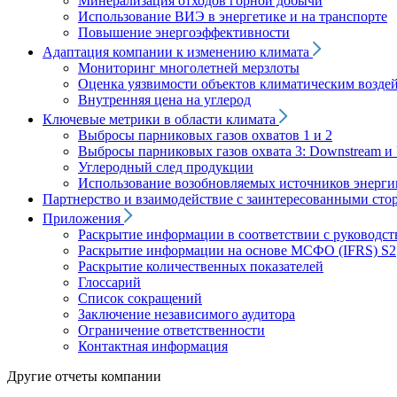
Минерализация отходов горной добычи
Использование ВИЭ в энергетике и на транспорте
Повышение энергоэффективности
Адаптация компании к изменению климата
Мониторинг многолетней мерзлоты
Оценка уязвимости объектов климатическим возде
Внутренняя цена на углерод
Ключевые метрики в области климата
Выбросы парниковых газов охватов 1 и 2
Выбросы парниковых газов охвата 3: Downstream и 
Углеродный след продукции
Использование возобновляемых источников энерги
Партнерство и взаимодействие с заинтересованными сто
Приложения
Раскрытие информации в соответствии с руководс
Раскрытие информации на основе МСФО (IFRS) S2
Раскрытие количественных показателей
Глоссарий
Список сокращений
Заключение независимого аудитора
Ограничение ответственности
Контактная информация
Другие отчеты компании