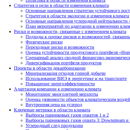
Политика в области изменения климата
Стратегия и цели в области изменения климата
Основные направления стратегии устойчивого роста
Стратегия в области экологии и изменения климата
Основные направления углеродной нейтральности
План мероприятий по адаптации к изменению клим
Риски и возможности, связанные с изменением климата
Подходы к оценке рисков и возможностей, связанн
Физические риски
Переходные риски и возможности
Оценка устойчивости продуктового портфеля «Нор
Сценарный анализ сводной финансово-экономическ
Диверсификация портфеля продуктов
Проекты в области декарбонизации
Минерализация отходов горной добычи
Использование ВИЭ в энергетике и на транспорте
Повышение энергоэффективности
Адаптация компании к изменению климата
Мониторинг многолетней мерзлоты
Оценка уязвимости объектов климатическим возде
Внутренняя цена на углерод
Ключевые метрики в области климата
Выбросы парниковых газов охватов 1 и 2
Выбросы парниковых газов охвата 3: Downstream и 
Углеродный след продукции