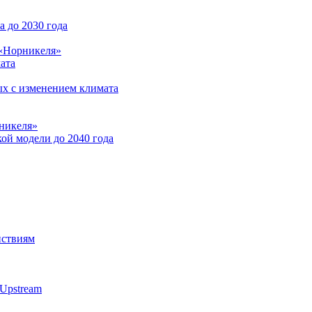
 до 2030 года
 «Норникеля»
ата
ых с изменением климата
никеля»
ой модели до 2040 года
йствиям
Upstream