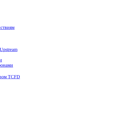
йствиям
Upstream
и
ронами
твом TCFD