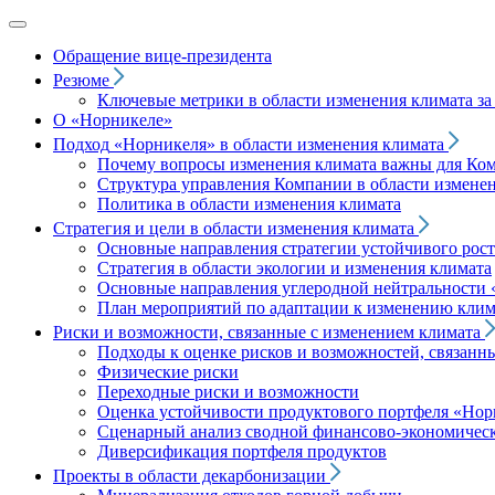
Обращение вице‑президента
Резюме
Ключевые метрики в области изменения климата за 
О «Норникеле»
Подход
«Норникеля»
в области изменения климата
Почему вопросы изменения климата важны для Ко
Структура управления Компании в области изменен
Политика в области изменения климата
Стратегия и цели в области изменения климата
Основные направления стратегии устойчивого роста
Стратегия в области экологии и изменения климата
Основные направления углеродной нейтральности
План мероприятий по адаптации к изменению клим
Риски и возможности, связанные с изменением климата
Подходы к оценке рисков и возможностей, связанн
Физические риски
Переходные риски и возможности
Оценка устойчивости продуктового портфеля
«Нор
Сценарный анализ сводной финансово-экономическ
Диверсификация портфеля продуктов
Проекты в области декарбонизации