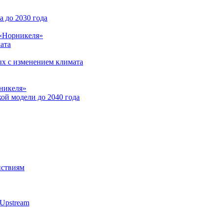
 до 2030 года
 «Норникеля»
ата
ых с изменением климата
никеля»
ой модели до 2040 года
йствиям
Upstream