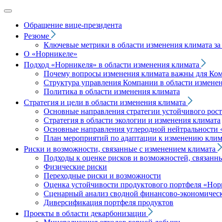
Обращение вице‑президента
Резюме
Ключевые метрики в области изменения климата за 
О «Норникеле»
Подход
«Норникеля»
в области изменения климата
Почему вопросы изменения климата важны для Ко
Структура управления Компании в области изменен
Политика в области изменения климата
Стратегия и цели в области изменения климата
Основные направления стратегии устойчивого роста
Стратегия в области экологии и изменения климата
Основные направления углеродной нейтральности
План мероприятий по адаптации к изменению клим
Риски и возможности, связанные с изменением климата
Подходы к оценке рисков и возможностей, связанн
Физические риски
Переходные риски и возможности
Оценка устойчивости продуктового портфеля
«Нор
Сценарный анализ сводной финансово-экономическ
Диверсификация портфеля продуктов
Проекты в области декарбонизации