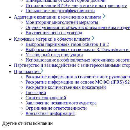
Минерализация отходов горной добычи
Использование ВИЭ в энергетике и на транспорте
Повышение энергоэффективности
Адаптация компании к изменению климата
Мониторинг многолетней мерзлоты
Оценка уязвимости объектов климатическим возде
Внутренняя цена на углерод
Ключевые метрики в области климата
Выбросы парниковых газов охватов 1 и 2
Выбросы парниковых газов охвата 3: Downstream и 
Углеродный след продукции
Использование возобновляемых источников энерги
Партнерство и взаимодействие с заинтересованными сто
Приложения
Раскрытие информации в соответствии с руководс
Раскрытие информации на основе МСФО (IFRS) S2
Раскрытие количественных показателей
Глоссарий
Список сокращений
Заключение независимого аудитора
Ограничение ответственности
Контактная информация
Другие отчеты компании