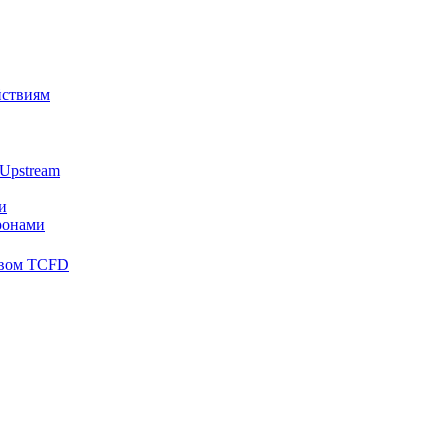
йствиям
Upstream
и
ронами
твом TCFD