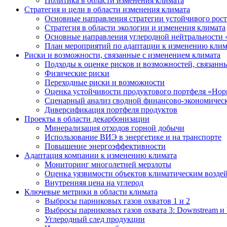
Политика в области изменения климата
Стратегия и цели в области изменения климата
Основные направления стратегии устойчивого роста
Стратегия в области экологии и изменения климата
Основные направления углеродной нейтральности
План мероприятий по адаптации к изменению клим
Риски и возможности, связанные с изменением климата
Подходы к оценке рисков и возможностей, связанн
Физические риски
Переходные риски и возможности
Оценка устойчивости продуктового портфеля «Нор
Сценарный анализ сводной финансово-экономическ
Диверсификация портфеля продуктов
Проекты в области декарбонизации
Минерализация отходов горной добычи
Использование ВИЭ в энергетике и на транспорте
Повышение энергоэффективности
Адаптация компании к изменению климата
Мониторинг многолетней мерзлоты
Оценка уязвимости объектов климатическим возде
Внутренняя цена на углерод
Ключевые метрики в области климата
Выбросы парниковых газов охватов 1 и 2
Выбросы парниковых газов охвата 3: Downstream и 
Углеродный след продукции