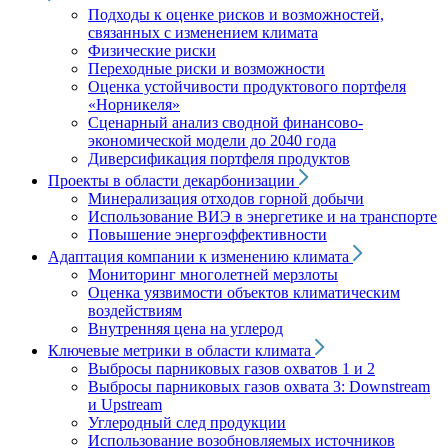
Подходы к оценке рисков и возможностей,
связанных с изменением климата
Физические риски
Переходные риски и возможности
Оценка устойчивости продуктового портфеля
«Норникеля»
Сценарный анализ сводной финансово-
экономической модели до 2040 года
Диверсификация портфеля продуктов
Проекты в области декарбонизации
Минерализация отходов горной добычи
Использование ВИЭ в энергетике и на транспорте
Повышение энергоэффективности
Адаптация компании к изменению климата
Мониторинг многолетней мерзлоты
Оценка уязвимости объектов климатическим
воздействиям
Внутренняя цена на углерод
Ключевые метрики в области климата
Выбросы парниковых газов охватов 1 и 2
Выбросы парниковых газов охвата 3: Downstream
и Upstream
Углеродный след продукции
Использование возобновляемых источников