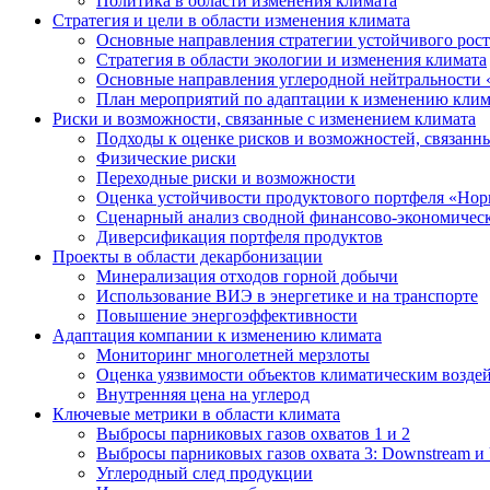
Политика в области изменения климата
Стратегия и цели в области изменения климата
Основные направления стратегии устойчивого роста
Стратегия в области экологии и изменения климата
Основные направления углеродной нейтральности
План мероприятий по адаптации к изменению клим
Риски и возможности, связанные с изменением климата
Подходы к оценке рисков и возможностей, связанн
Физические риски
Переходные риски и возможности
Оценка устойчивости продуктового портфеля «Нор
Сценарный анализ сводной финансово-экономическ
Диверсификация портфеля продуктов
Проекты в области декарбонизации
Минерализация отходов горной добычи
Использование ВИЭ в энергетике и на транспорте
Повышение энергоэффективности
Адаптация компании к изменению климата
Мониторинг многолетней мерзлоты
Оценка уязвимости объектов климатическим возде
Внутренняя цена на углерод
Ключевые метрики в области климата
Выбросы парниковых газов охватов 1 и 2
Выбросы парниковых газов охвата 3: Downstream и 
Углеродный след продукции