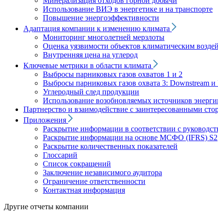
Минерализация отходов горной добычи
Использование ВИЭ в энергетике и на транспорте
Повышение энергоэффективности
Адаптация компании к изменению климата
Мониторинг многолетней мерзлоты
Оценка уязвимости объектов климатическим возде
Внутренняя цена на углерод
Ключевые метрики в области климата
Выбросы парниковых газов охватов 1 и 2
Выбросы парниковых газов охвата 3: Downstream и 
Углеродный след продукции
Использование возобновляемых источников энерги
Партнерство и взаимодействие с заинтересованными сто
Приложения
Раскрытие информации в соответствии с руководс
Раскрытие информации на основе МСФО (IFRS) S2
Раскрытие количественных показателей
Глоссарий
Список сокращений
Заключение независимого аудитора
Ограничение ответственности
Контактная информация
Другие отчеты компании