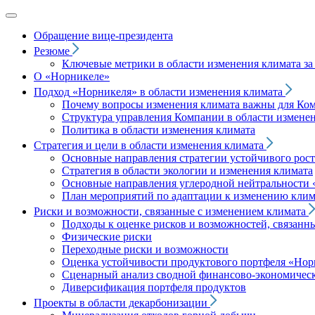
Обращение вице‑президента
Резюме
Ключевые метрики в области изменения климата за 
О «Норникеле»
Подход
«Норникеля»
в области изменения климата
Почему вопросы изменения климата важны для Ко
Структура управления Компании в области изменен
Политика в области изменения климата
Стратегия и цели в области изменения климата
Основные направления стратегии устойчивого роста
Стратегия в области экологии и изменения климата
Основные направления углеродной нейтральности
План мероприятий по адаптации к изменению клим
Риски и возможности, связанные с изменением климата
Подходы к оценке рисков и возможностей, связанн
Физические риски
Переходные риски и возможности
Оценка устойчивости продуктового портфеля
«Нор
Сценарный анализ сводной финансово-экономическ
Диверсификация портфеля продуктов
Проекты в области декарбонизации