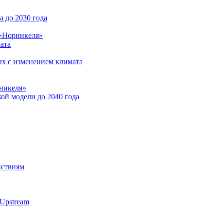
 до 2030 года
 «Норникеля»
ата
ых с изменением климата
никеля»
ой модели до 2040 года
йствиям
Upstream