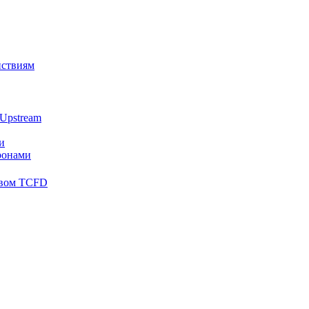
йствиям
Upstream
и
ронами
твом TCFD