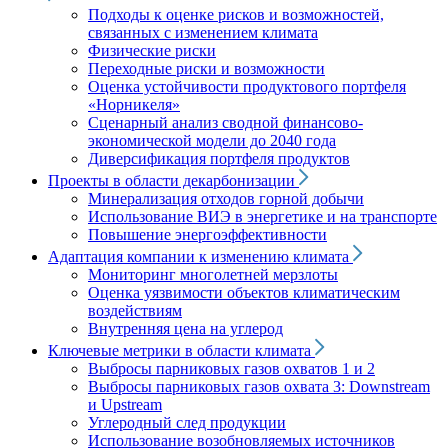
Подходы к оценке рисков и возможностей,
связанных с изменением климата
Физические риски
Переходные риски и возможности
Оценка устойчивости продуктового портфеля
«Норникеля»
Сценарный анализ сводной финансово-
экономической модели до 2040 года
Диверсификация портфеля продуктов
Проекты в области декарбонизации
Минерализация отходов горной добычи
Использование ВИЭ в энергетике и на транспорте
Повышение энергоэффективности
Адаптация компании к изменению климата
Мониторинг многолетней мерзлоты
Оценка уязвимости объектов климатическим
воздействиям
Внутренняя цена на углерод
Ключевые метрики в области климата
Выбросы парниковых газов охватов 1 и 2
Выбросы парниковых газов охвата 3: Downstream
и Upstream
Углеродный след продукции
Использование возобновляемых источников