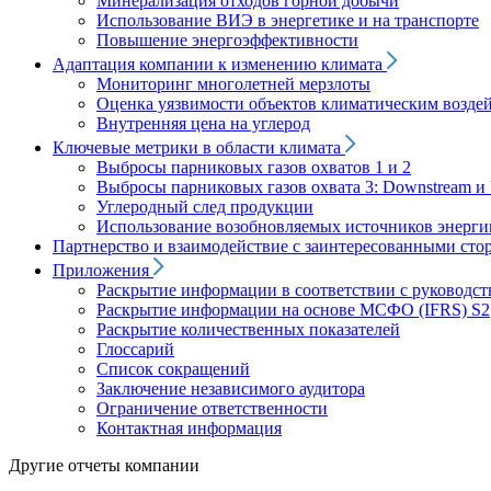
Минерализация отходов горной добычи
Использование ВИЭ в энергетике и на транспорте
Повышение энергоэффективности
Адаптация компании к изменению климата
Мониторинг многолетней мерзлоты
Оценка уязвимости объектов климатическим возде
Внутренняя цена на углерод
Ключевые метрики в области климата
Выбросы парниковых газов охватов 1 и 2
Выбросы парниковых газов охвата 3: Downstream и 
Углеродный след продукции
Использование возобновляемых источников энерги
Партнерство и взаимодействие с заинтересованными сто
Приложения
Раскрытие информации в соответствии с руководс
Раскрытие информации на основе МСФО (IFRS) S2
Раскрытие количественных показателей
Глоссарий
Список сокращений
Заключение независимого аудитора
Ограничение ответственности
Контактная информация
Другие отчеты компании