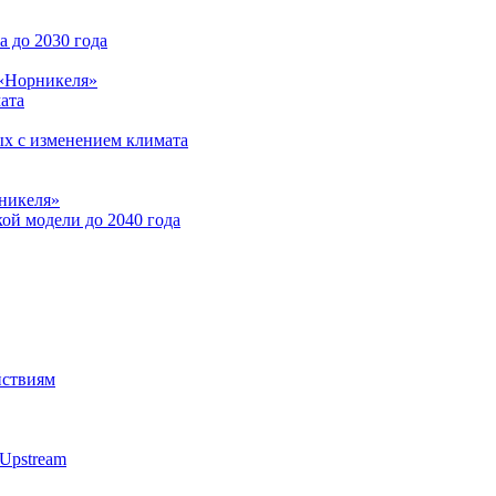
 до 2030 года
 «Норникеля»
ата
ых с изменением климата
никеля»
ой модели до 2040 года
йствиям
Upstream