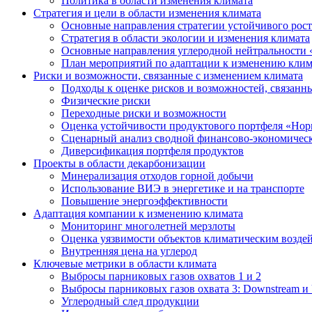
Политика в области изменения климата
Стратегия и цели в области изменения климата
Основные направления стратегии устойчивого роста
Стратегия в области экологии и изменения климата
Основные направления углеродной нейтральности
План мероприятий по адаптации к изменению клим
Риски и возможности, связанные с изменением климата
Подходы к оценке рисков и возможностей, связанн
Физические риски
Переходные риски и возможности
Оценка устойчивости продуктового портфеля «Нор
Сценарный анализ сводной финансово-экономическ
Диверсификация портфеля продуктов
Проекты в области декарбонизации
Минерализация отходов горной добычи
Использование ВИЭ в энергетике и на транспорте
Повышение энергоэффективности
Адаптация компании к изменению климата
Мониторинг многолетней мерзлоты
Оценка уязвимости объектов климатическим возде
Внутренняя цена на углерод
Ключевые метрики в области климата
Выбросы парниковых газов охватов 1 и 2
Выбросы парниковых газов охвата 3: Downstream и 
Углеродный след продукции