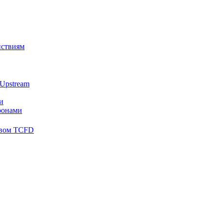
йствиям
Upstream
и
ронами
твом TCFD