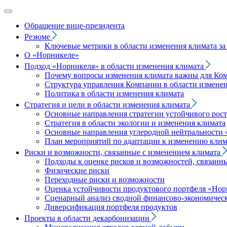
Обращение вице‑президента
Резюме
Ключевые метрики в области изменения климата за 
О «Норникеле»
Подход
«Норникеля»
в области изменения климата
Почему вопросы изменения климата важны для Ко
Структура управления Компании в области изменен
Политика в области изменения климата
Стратегия и цели в области изменения климата
Основные направления стратегии устойчивого роста
Стратегия в области экологии и изменения климата
Основные направления углеродной нейтральности
План мероприятий по адаптации к изменению клим
Риски и возможности, связанные с изменением климата
Подходы к оценке рисков и возможностей, связанн
Физические риски
Переходные риски и возможности
Оценка устойчивости продуктового портфеля
«Нор
Сценарный анализ сводной финансово-экономическ
Диверсификация портфеля продуктов
Проекты в области декарбонизации