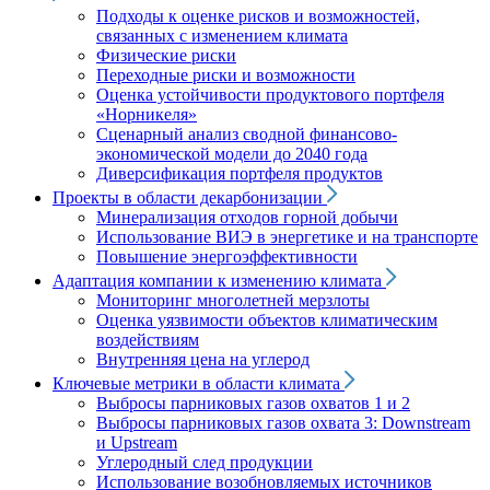
Подходы к оценке рисков и возможностей,
связанных с изменением климата
Физические риски
Переходные риски и возможности
Оценка устойчивости продуктового портфеля
«Норникеля»
Сценарный анализ сводной финансово-
экономической модели до 2040 года
Диверсификация портфеля продуктов
Проекты в области декарбонизации
Минерализация отходов горной добычи
Использование ВИЭ в энергетике и на транспорте
Повышение энергоэффективности
Адаптация компании к изменению климата
Мониторинг многолетней мерзлоты
Оценка уязвимости объектов климатическим
воздействиям
Внутренняя цена на углерод
Ключевые метрики в области климата
Выбросы парниковых газов охватов 1 и 2
Выбросы парниковых газов охвата 3: Downstream
и Upstream
Углеродный след продукции
Использование возобновляемых источников