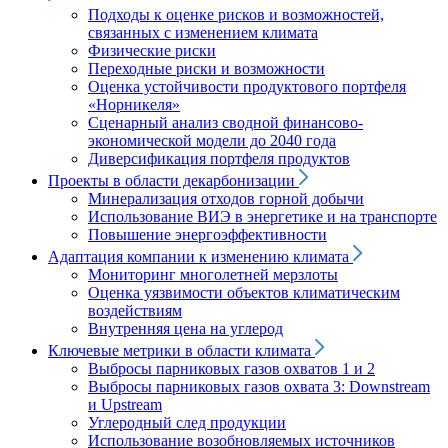
Подходы к оценке рисков и возможностей,
связанных с изменением климата
Физические риски
Переходные риски и возможности
Оценка устойчивости продуктового портфеля
«Норникеля»
Сценарный анализ сводной финансово-
экономической модели до 2040 года
Диверсификация портфеля продуктов
Проекты в области декарбонизации
Минерализация отходов горной добычи
Использование ВИЭ в энергетике и на транспорте
Повышение энергоэффективности
Адаптация компании к изменению климата
Мониторинг многолетней мерзлоты
Оценка уязвимости объектов климатическим
воздействиям
Внутренняя цена на углерод
Ключевые метрики в области климата
Выбросы парниковых газов охватов 1 и 2
Выбросы парниковых газов охвата 3: Downstream
и Upstream
Углеродный след продукции
Использование возобновляемых источников