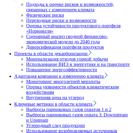
Подходы к оценке рисков и возможностей,
связанных с изменением климата
Физические риски
Переходные риски и возможности
Оценка устойчивости продуктового портфеля
«Норникеля»
Сценарный анализ сводной финансово-
экономической модели до 2040 года
Диверсификация портфеля продуктов
Проекты в области декарбонизации
Минерализация отходов горной добычи
Использование ВИЭ в энергетике и на транспорте
Повышение энергоэффективности
Адаптация компании к изменению климата
Мониторинг многолетней мерзлоты
Оценка уязвимости объектов климатическим
воздействиям
Внутренняя цена на углерод
Ключевые метрики в области климата
Выбросы парниковых газов охватов 1 и 2
Выбросы парниковых газов охвата 3: Downstream
и Upstream
Углеродный след продукции
Использование возобновляемых источников