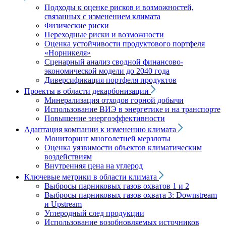
Подходы к оценке рисков и возможностей,
связанных с изменением климата
Физические риски
Переходные риски и возможности
Оценка устойчивости продуктового портфеля
«Норникеля»
Сценарный анализ сводной финансово-
экономической модели до 2040 года
Диверсификация портфеля продуктов
Проекты в области декарбонизации
Минерализация отходов горной добычи
Использование ВИЭ в энергетике и на транспорте
Повышение энергоэффективности
Адаптация компании к изменению климата
Мониторинг многолетней мерзлоты
Оценка уязвимости объектов климатическим
воздействиям
Внутренняя цена на углерод
Ключевые метрики в области климата
Выбросы парниковых газов охватов 1 и 2
Выбросы парниковых газов охвата 3: Downstream
и Upstream
Углеродный след продукции
Использование возобновляемых источников