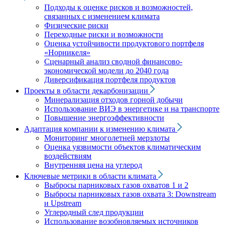
Подходы к оценке рисков и возможностей,
связанных с изменением климата
Физические риски
Переходные риски и возможности
Оценка устойчивости продуктового портфеля
«Норникеля»
Сценарный анализ сводной финансово-
экономической модели до 2040 года
Диверсификация портфеля продуктов
Проекты в области декарбонизации
Минерализация отходов горной добычи
Использование ВИЭ в энергетике и на транспорте
Повышение энергоэффективности
Адаптация компании к изменению климата
Мониторинг многолетней мерзлоты
Оценка уязвимости объектов климатическим
воздействиям
Внутренняя цена на углерод
Ключевые метрики в области климата
Выбросы парниковых газов охватов 1 и 2
Выбросы парниковых газов охвата 3: Downstream
и Upstream
Углеродный след продукции
Использование возобновляемых источников