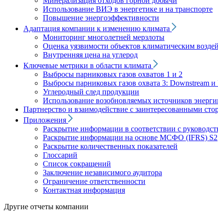
Минерализация отходов горной добычи
Использование ВИЭ в энергетике и на транспорте
Повышение энергоэффективности
Адаптация компании к изменению климата
Мониторинг многолетней мерзлоты
Оценка уязвимости объектов климатическим возде
Внутренняя цена на углерод
Ключевые метрики в области климата
Выбросы парниковых газов охватов 1 и 2
Выбросы парниковых газов охвата 3: Downstream и 
Углеродный след продукции
Использование возобновляемых источников энерги
Партнерство и взаимодействие с заинтересованными сто
Приложения
Раскрытие информации в соответствии с руководс
Раскрытие информации на основе МСФО (IFRS) S2
Раскрытие количественных показателей
Глоссарий
Список сокращений
Заключение независимого аудитора
Ограничение ответственности
Контактная информация
Другие отчеты компании