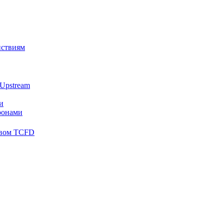
йствиям
Upstream
и
ронами
твом TCFD