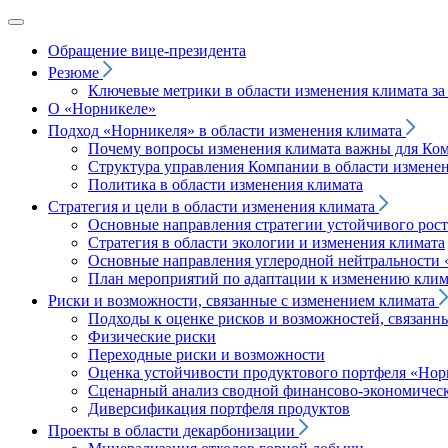
Обращение вице‑президента
Резюме
Ключевые метрики в области изменения климата за 
О «Норникеле»
Подход
«Норникеля»
в области изменения климата
Почему вопросы изменения климата важны для Ко
Структура управления Компании в области изменен
Политика в области изменения климата
Стратегия и цели в области изменения климата
Основные направления стратегии устойчивого роста
Стратегия в области экологии и изменения климата
Основные направления углеродной нейтральности
План мероприятий по адаптации к изменению клим
Риски и возможности, связанные с изменением климата
Подходы к оценке рисков и возможностей, связанн
Физические риски
Переходные риски и возможности
Оценка устойчивости продуктового портфеля
«Нор
Сценарный анализ сводной финансово-экономическ
Диверсификация портфеля продуктов
Проекты в области декарбонизации