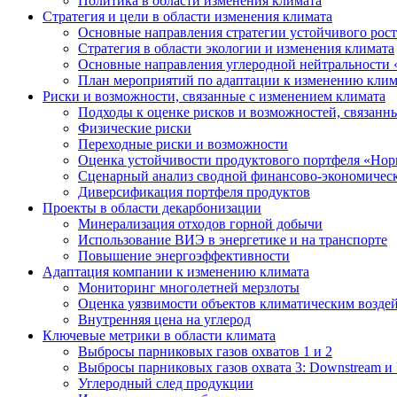
Политика в области изменения климата
Стратегия и цели в области изменения климата
Основные направления стратегии устойчивого роста
Стратегия в области экологии и изменения климата
Основные направления углеродной нейтральности
План мероприятий по адаптации к изменению клим
Риски и возможности, связанные с изменением климата
Подходы к оценке рисков и возможностей, связанн
Физические риски
Переходные риски и возможности
Оценка устойчивости продуктового портфеля «Нор
Сценарный анализ сводной финансово-экономическ
Диверсификация портфеля продуктов
Проекты в области декарбонизации
Минерализация отходов горной добычи
Использование ВИЭ в энергетике и на транспорте
Повышение энергоэффективности
Адаптация компании к изменению климата
Мониторинг многолетней мерзлоты
Оценка уязвимости объектов климатическим возде
Внутренняя цена на углерод
Ключевые метрики в области климата
Выбросы парниковых газов охватов 1 и 2
Выбросы парниковых газов охвата 3: Downstream и 
Углеродный след продукции