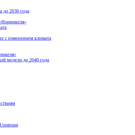
 до 2030 года
 «Норникеля»
ата
ых с изменением климата
никеля»
ой модели до 2040 года
йствиям
Upstream