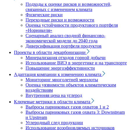
Подходы к оценке рисков и возможностей,
связанных с изменением климата
Физические риски
Переходные риски и возможности
Оценка устойчивости продуктового портфеля
«Норникеля»
Сценарный анализ сводной финансово-
экономической модели до 2040 года
Диверсификация портфеля продуктов
Проекты в области декарбонизации
Минерализация отходов горной добычи
Использование ВИЭ в энергетике и на транспорте
Повышение энергоэффективности
Адаптация компании к изменению климата
Мониторинг многолетней мерзлоты
Оценка уязвимости объектов климатическим
воздействиям
Внутренняя цена на углерод
Ключевые метрики в области климата
Выбросы парниковых газов охватов 1 и 2
Выбросы парниковых газов охвата 3: Downstream
и Upstream
Углеродный след продукции
Использование возобновляемых источников