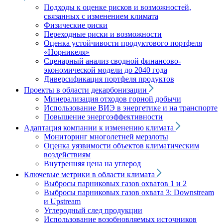
Подходы к оценке рисков и возможностей,
связанных с изменением климата
Физические риски
Переходные риски и возможности
Оценка устойчивости продуктового портфеля
«Норникеля»
Сценарный анализ сводной финансово-
экономической модели до 2040 года
Диверсификация портфеля продуктов
Проекты в области декарбонизации
Минерализация отходов горной добычи
Использование ВИЭ в энергетике и на транспорте
Повышение энергоэффективности
Адаптация компании к изменению климата
Мониторинг многолетней мерзлоты
Оценка уязвимости объектов климатическим
воздействиям
Внутренняя цена на углерод
Ключевые метрики в области климата
Выбросы парниковых газов охватов 1 и 2
Выбросы парниковых газов охвата 3: Downstream
и Upstream
Углеродный след продукции
Использование возобновляемых источников