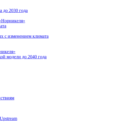
 до 2030 года
 «Норникеля»
ата
ых с изменением климата
никеля»
ой модели до 2040 года
йствиям
Upstream