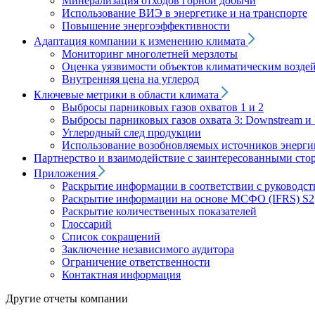
Минерализация отходов горной добычи
Использование ВИЭ в энергетике и на транспорте
Повышение энергоэффективности
Адаптация компании к изменению климата
Мониторинг многолетней мерзлоты
Оценка уязвимости объектов климатическим возде
Внутренняя цена на углерод
Ключевые метрики в области климата
Выбросы парниковых газов охватов 1 и 2
Выбросы парниковых газов охвата 3: Downstream и 
Углеродный след продукции
Использование возобновляемых источников энерги
Партнерство и взаимодействие с заинтересованными сто
Приложения
Раскрытие информации в соответствии с руководс
Раскрытие информации на основе МСФО (IFRS) S2
Раскрытие количественных показателей
Глоссарий
Список сокращений
Заключение независимого аудитора
Ограничение ответственности
Контактная информация
Другие отчеты компании