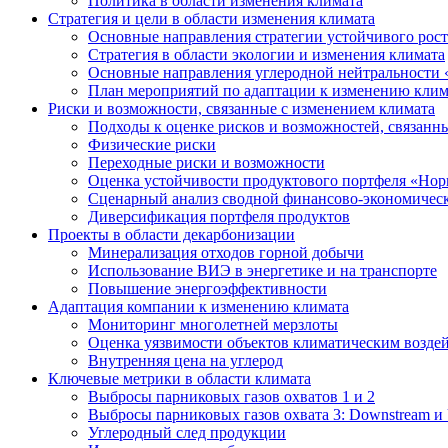
Политика в области изменения климата
Стратегия и цели в области изменения климата
Основные направления стратегии устойчивого роста
Стратегия в области экологии и изменения климата
Основные направления углеродной нейтральности
План мероприятий по адаптации к изменению клим
Риски и возможности, связанные с изменением климата
Подходы к оценке рисков и возможностей, связанн
Физические риски
Переходные риски и возможности
Оценка устойчивости продуктового портфеля «Нор
Сценарный анализ сводной финансово-экономическ
Диверсификация портфеля продуктов
Проекты в области декарбонизации
Минерализация отходов горной добычи
Использование ВИЭ в энергетике и на транспорте
Повышение энергоэффективности
Адаптация компании к изменению климата
Мониторинг многолетней мерзлоты
Оценка уязвимости объектов климатическим возде
Внутренняя цена на углерод
Ключевые метрики в области климата
Выбросы парниковых газов охватов 1 и 2
Выбросы парниковых газов охвата 3: Downstream и 
Углеродный след продукции