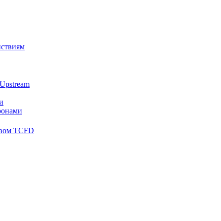
йствиям
Upstream
и
ронами
твом TCFD