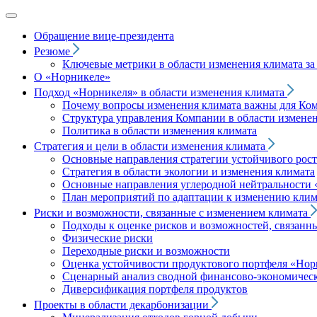
Обращение вице‑президента
Резюме
Ключевые метрики в области изменения климата за 
О «Норникеле»
Подход
«Норникеля»
в области изменения климата
Почему вопросы изменения климата важны для Ко
Структура управления Компании в области изменен
Политика в области изменения климата
Стратегия и цели в области изменения климата
Основные направления стратегии устойчивого роста
Стратегия в области экологии и изменения климата
Основные направления углеродной нейтральности
План мероприятий по адаптации к изменению клим
Риски и возможности, связанные с изменением климата
Подходы к оценке рисков и возможностей, связанн
Физические риски
Переходные риски и возможности
Оценка устойчивости продуктового портфеля
«Нор
Сценарный анализ сводной финансово-экономическ
Диверсификация портфеля продуктов
Проекты в области декарбонизации