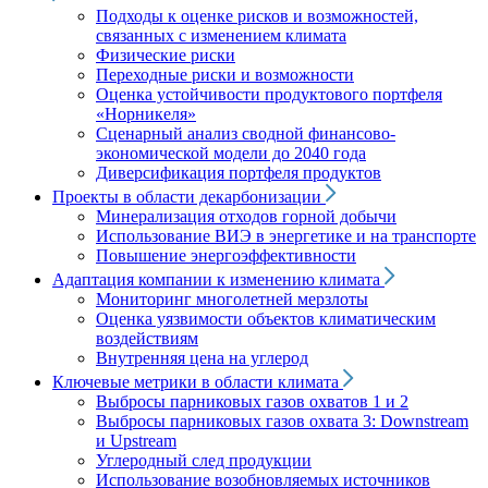
Подходы к оценке рисков и возможностей,
связанных с изменением климата
Физические риски
Переходные риски и возможности
Оценка устойчивости продуктового портфеля
«Норникеля»
Сценарный анализ сводной финансово-
экономической модели до 2040 года
Диверсификация портфеля продуктов
Проекты в области декарбонизации
Минерализация отходов горной добычи
Использование ВИЭ в энергетике и на транспорте
Повышение энергоэффективности
Адаптация компании к изменению климата
Мониторинг многолетней мерзлоты
Оценка уязвимости объектов климатическим
воздействиям
Внутренняя цена на углерод
Ключевые метрики в области климата
Выбросы парниковых газов охватов 1 и 2
Выбросы парниковых газов охвата 3: Downstream
и Upstream
Углеродный след продукции
Использование возобновляемых источников