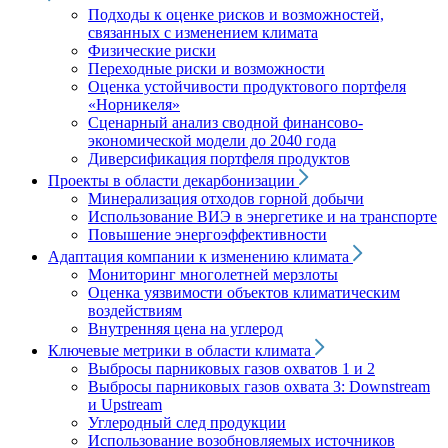
Подходы к оценке рисков и возможностей,
связанных с изменением климата
Физические риски
Переходные риски и возможности
Оценка устойчивости продуктового портфеля
«Норникеля»
Сценарный анализ сводной финансово-
экономической модели до 2040 года
Диверсификация портфеля продуктов
Проекты в области декарбонизации
Минерализация отходов горной добычи
Использование ВИЭ в энергетике и на транспорте
Повышение энергоэффективности
Адаптация компании к изменению климата
Мониторинг многолетней мерзлоты
Оценка уязвимости объектов климатическим
воздействиям
Внутренняя цена на углерод
Ключевые метрики в области климата
Выбросы парниковых газов охватов 1 и 2
Выбросы парниковых газов охвата 3: Downstream
и Upstream
Углеродный след продукции
Использование возобновляемых источников